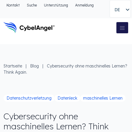
Zum Kopfbereich
Kontakt
Suche
Unterstützung
Anmeldung
DE
Zur Hauptnavigationsleiste
Zum Hauptinhalt
Zur Suche gehen
Hauptnavigation
Zum Fußbereich
Startseite
|
Blog
|
Cybersecurity ohne maschinelles Lernen?
Think Again.
Datenschutzverletzung
Datenleck
maschinelles Lernen
Cybersecurity ohne
maschinelles Lernen? Think