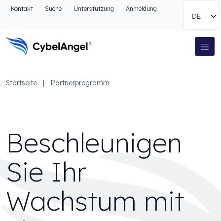
Zum Kopfbereich
Kontakt
Suche
Unterstützung
Anmeldung
DE
Zur Hauptnavigationsleiste
Zum Hauptinhalt
Zur Suche gehen
Hauptnavigation
Zum Fußbereich
Startseite
|
Partnerprogramm
Beschleunigen
Sie Ihr
Wachstum mit