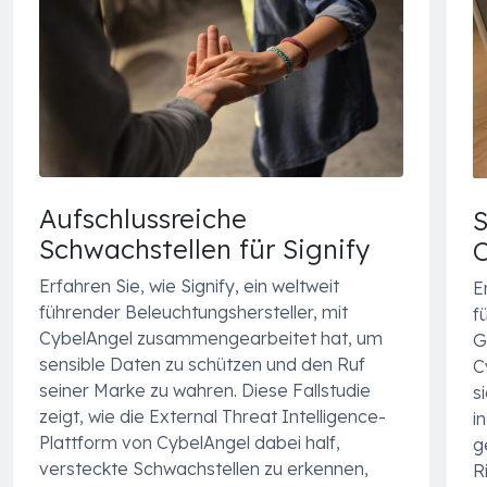
Aufschlussreiche
S
Schwachstellen für Signify
C
Erfahren Sie, wie Signify, ein weltweit
E
führender Beleuchtungshersteller, mit
f
CybelAngel zusammengearbeitet hat, um
G
sensible Daten zu schützen und den Ruf
C
seiner Marke zu wahren. Diese Fallstudie
s
zeigt, wie die External Threat Intelligence-
i
Plattform von CybelAngel dabei half,
g
versteckte Schwachstellen zu erkennen,
R