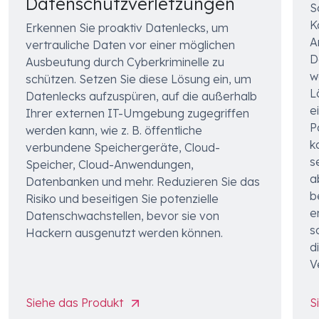
Datenschutzverletzungen
S
K
Erkennen Sie proaktiv Datenlecks, um
A
vertrauliche Daten vor einer möglichen
D
Ausbeutung durch Cyberkriminelle zu
w
schützen. Setzen Sie diese Lösung ein, um
L
Datenlecks aufzuspüren, auf die außerhalb
e
Ihrer externen IT-Umgebung zugegriffen
P
werden kann, wie z. B. öffentliche
k
verbundene Speichergeräte, Cloud-
s
Speicher, Cloud-Anwendungen,
a
Datenbanken und mehr. Reduzieren Sie das
b
Risiko und beseitigen Sie potenzielle
e
Datenschwachstellen, bevor sie von
s
Hackern ausgenutzt werden können.
d
V
Siehe das Produkt
S