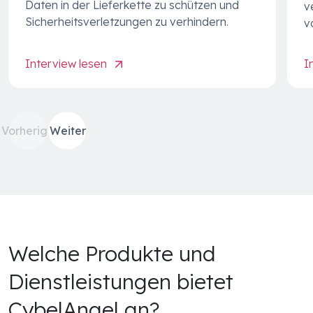
Daten in der Lieferkette zu schützen und
v
Sicherheitsverletzungen zu verhindern.
v
Interview lesen
I
Vorherige
Weiter
Welche Produkte und
Dienstleistungen bietet
CybelAngel an?