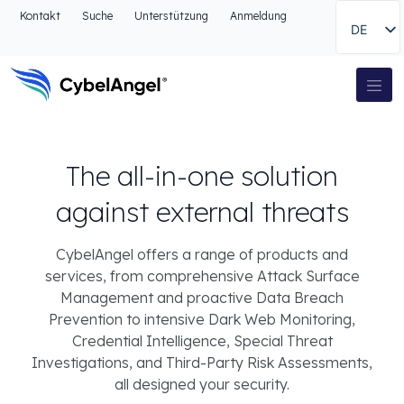
Zum Kopfbereich
Kontakt
Suche
Unterstützung
Anmeldung
DE
Zur Hauptnavigationsleiste
Zum Hauptinhalt
Zur Suche gehen
Hauptnavigation
Zum Fußbereich
The all-in-one solution
against external threats
CybelAngel offers a range of products and
services, from comprehensive Attack Surface
Management and proactive Data Breach
Prevention to intensive Dark Web Monitoring,
Credential Intelligence, Special Threat
Investigations, and Third-Party Risk Assessments,
all designed your security.