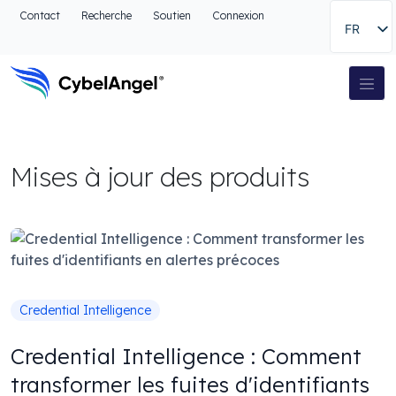
Aller à l'en-tête
Contact
Recherche
Soutien
Connexion
FR
Aller au menu de navigation principal
Aller au contenu principal
Aller à la recherche
Navigation principale
Aller au pied de page
Mises à jour des produits
Credential Intelligence
Credential Intelligence : Comment
transformer les fuites d'identifiants