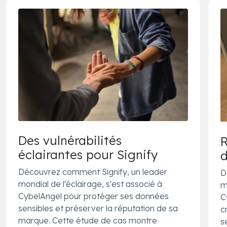
Des vulnérabilités
R
éclairantes pour Signify
d
Découvrez comment Signify, un leader
D
mondial de l'éclairage, s'est associé à
m
CybelAngel pour protéger ses données
C
sensibles et préserver la réputation de sa
c
marque. Cette étude de cas montre
s