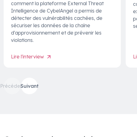
comment la plateforme External Threat
c
Intelligence de CybelAngel a permis de
e
détecter des vulnérabilités cachées, de
p
sécuriser les données de la chaîne
s
d'approvisionnement et de prévenir les
violations.
Lire l'interview
L
Précédent
Suivant