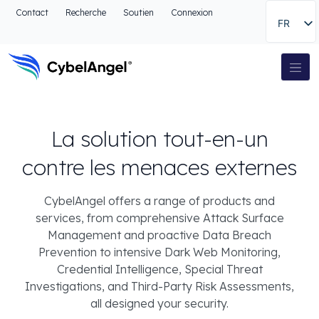
Aller à l'en-tête
Contact
Recherche
Soutien
Connexion
FR
Aller au menu de navigation principal
Aller au contenu principal
Aller à la recherche
Navigation principale
Aller au pied de page
La solution tout-en-un
contre les menaces externes
CybelAngel offers a range of products and
services, from comprehensive Attack Surface
Management and proactive Data Breach
Prevention to intensive Dark Web Monitoring,
Credential Intelligence, Special Threat
Investigations, and Third-Party Risk Assessments,
all designed your security.