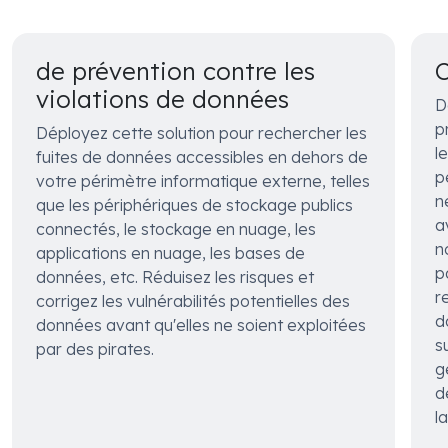
de prévention contre les
C
violations de données
D
p
Déployez cette solution pour rechercher les
l
fuites de données accessibles en dehors de
p
votre périmètre informatique externe, telles
n
que les périphériques de stockage publics
a
connectés, le stockage en nuage, les
n
applications en nuage, les bases de
p
données, etc. Réduisez les risques et
r
corrigez les vulnérabilités potentielles des
d
données avant qu'elles ne soient exploitées
s
par des pirates.
g
d
l