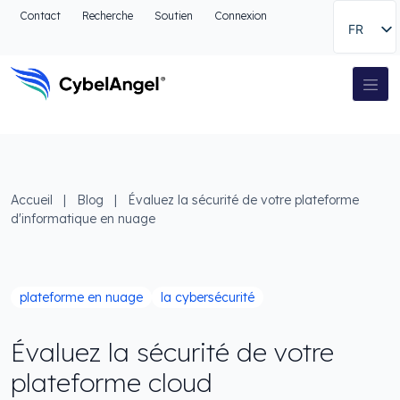
Aller à l'en-tête
Contact
Recherche
Soutien
Connexion
FR
Aller au menu de navigation principal
Aller au contenu principal
Aller à la recherche
Navigation principale
Aller au pied de page
Accueil
|
Blog
|
Évaluez la sécurité de votre plateforme
d'informatique en nuage
plateforme en nuage
la cybersécurité
Évaluez la sécurité de votre
plateforme cloud