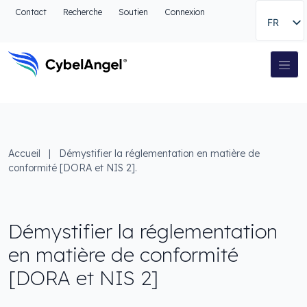
Aller à l'en-tête
Contact
Recherche
Soutien
Connexion
FR
Aller au menu de navigation principal
Aller au contenu principal
Aller à la recherche
Navigation principale
Aller au pied de page
Accueil
|
Démystifier la réglementation en matière de
conformité [DORA et NIS 2].
Démystifier la réglementation
en matière de conformité
[DORA et NIS 2]