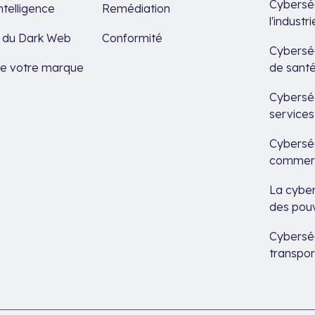
Cyberséc
ntelligence
Remédiation
l'indust
e du Dark Web
Conformité
Cyberséc
de votre marque
de sant
Cyberséc
services
Cyberséc
commerc
La cyber
des pouv
Cyberséc
transpor