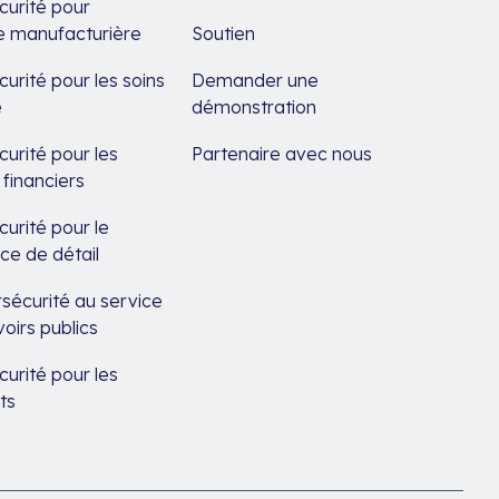
urité pour
rie manufacturière
Soutien
urité pour les soins
Demander une
é
démonstration
urité pour les
Partenaire avec nous
 financiers
urité pour le
e de détail
sécurité au service
oirs publics
urité pour les
ts