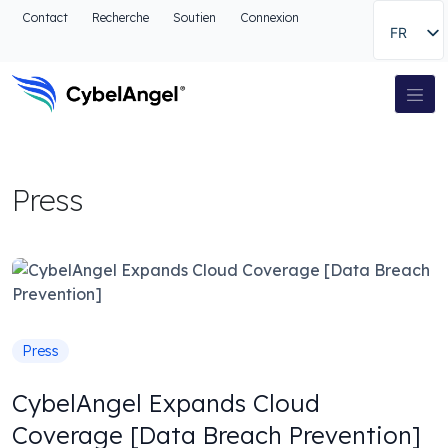
Aller à l'en-tête
Contact
Recherche
Soutien
Connexion
FR
Aller au menu de navigation principal
Aller au contenu principal
Aller à la recherche
Navigation principale
Aller au pied de page
Press
Press
CybelAngel Expands Cloud
Coverage [Data Breach Prevention]