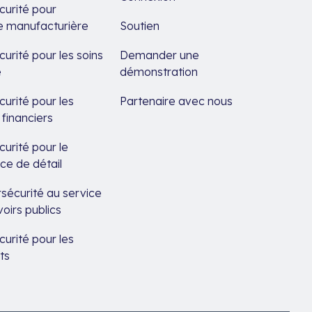
urité pour
rie manufacturière
Soutien
urité pour les soins
Demander une
é
démonstration
urité pour les
Partenaire avec nous
 financiers
urité pour le
e de détail
sécurité au service
oirs publics
urité pour les
ts