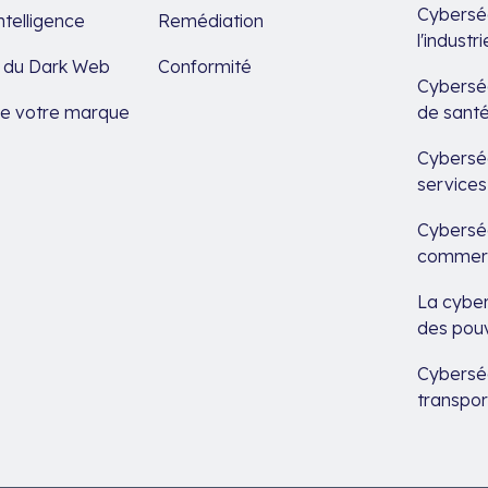
Cyberséc
ntelligence
Remédiation
l'indust
e du Dark Web
Conformité
Cyberséc
de votre marque
de sant
Cyberséc
services
Cyberséc
commerc
La cyber
des pouv
Cyberséc
transpor