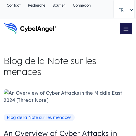
Aller à l'en-tête
Contact
Recherche
Soutien
Connexion
FR
Aller au menu de navigation principal
Aller au contenu principal
Aller à la recherche
Navigation principale
Aller au pied de page
Blog de la Note sur les
menaces
Blog de la Note sur les menaces
An Overview of Cyber Attacks in