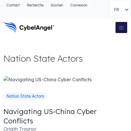
Aller à l'en-tête
Contact
Recherche
Soutien
Connexion
FR
Aller au menu de navigation principal
Aller au contenu principal
Aller à la recherche
Navigation principale
Aller au pied de page
Nation State Actors
Nation State Actors
Navigating US-China Cyber
Conflicts
Orlaith Traynor