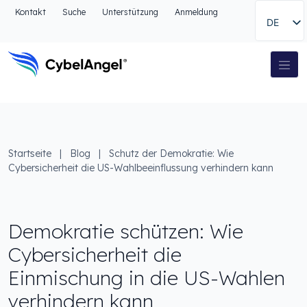
Zum Kopfbereich
Kontakt
Suche
Unterstützung
Anmeldung
DE
Zur Hauptnavigationsleiste
Zum Hauptinhalt
Zur Suche gehen
Hauptnavigation
Zum Fußbereich
Startseite
|
Blog
|
Schutz der Demokratie: Wie
Cybersicherheit die US-Wahlbeeinflussung verhindern kann
Demokratie schützen: Wie
Cybersicherheit die
Einmischung in die US-Wahlen
verhindern kann