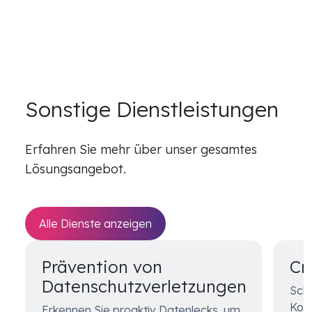
Sonstige Dienstleistungen
Erfahren Sie mehr über unser gesamtes
Lösungsangebot.
Alle Dienste anzeigen
Prävention von
Cr
Datenschutzverletzungen
Schü
Kon
Erkennen Sie proaktiv Datenlecks, um