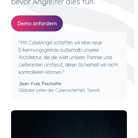
bevor Angreifer dies tun.
Demo anfordern
"Mit CybelAngel schaffen wir eine neue
Erkennungsgrenze außerhalb unserer
Architektur, die die Welt unserer Partner und
Lieferanten umfasst, deren Sicherheit wir nicht
kontrollieren können."
Jean-Yves Poichotte
Globaler Leiter der Cybersicherheit, Sanofi