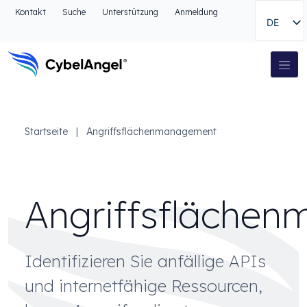
Zum Kopfbereich
Kontakt
Suche
Unterstützung
Anmeldung
DE
Zur Hauptnavigationsleiste
Zum Hauptinhalt
Zur Suche gehen
Hauptnavigation
Zum Fußbereich
Startseite
|
Angriffsflächenmanagement
Angriffsfläche
Identifizieren Sie anfällige APIs
und internetfähige Ressourcen,