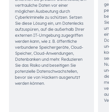
ges
vertrauliche Daten vor einer
per
möglichen Ausbeutung durch
bevo
Cyberkriminelle zu schützen. Setzen
Sie 
Sie diese Lösung ein, um Datenlecks
um 
aufzuspüren, auf die außerhalb Ihrer
eins
externen IT-Umgebung zugegriffen
Dat
werden kann, wie z. B. öffentliche
und
verbundene Speichergeräte, Cloud-
kom
Speicher, Cloud-Anwendungen,
sen
Datenbanken und mehr. Reduzieren
Nutz
Sie das Risiko und beseitigen Sie
undi
potenzielle Datenschwachstellen,
die
bevor sie von Hackern ausgenutzt
mens
werden können.
verw
auf 
Ver