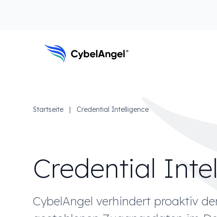
Zum Kopfbereich
Zur Hauptnavigationsleiste
Zum Hauptinhalt
Zur Suche gehen
Zum Fußbereich
Hauptnavigation
Startseite
|
Credential Intelligence
Credential Inte
CybelAngel verhindert proaktiv d