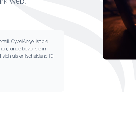
rk Web.
teil. CybelAngel ist die
nen, lange bevor sie im
sich als entscheidend für