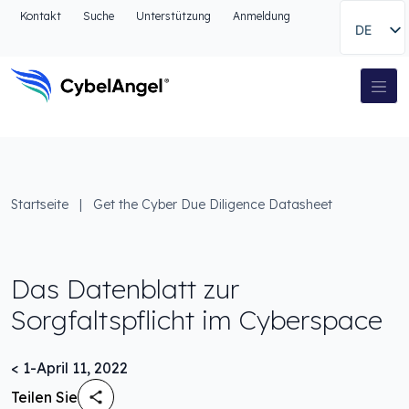
Zum Kopfbereich
Kontakt
Suche
Unterstützung
Anmeldung
DE
Zur Hauptnavigationsleiste
Zum Hauptinhalt
Zur Suche gehen
Hauptnavigation
Zum Fußbereich
Startseite
|
Get the Cyber Due Diligence Datasheet
Das Datenblatt zur
Sorgfaltspflicht im Cyberspace
< 1
-
April 11, 2022
Teilen Sie