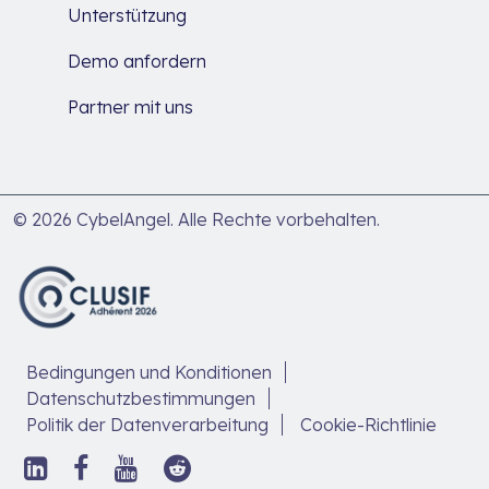
Unterstützung
Demo anfordern
Partner mit uns
© 2026 CybelAngel. Alle Rechte vorbehalten.
Bedingungen und Konditionen
Datenschutzbestimmungen
Politik der Datenverarbeitung
Cookie-Richtlinie
Folgen
Folge
Folgen
Folgen
Sie
uns
Sie
Sie