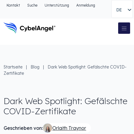
Zum Kopfbereich
Kontakt
Suche
Unterstützung
Anmeldung
DE
Zur Hauptnavigationsleiste
Zum Hauptinhalt
Zur Suche gehen
Hauptnavigation
Zum Fußbereich
Startseite
|
Blog
|
Dark Web Spotlight: Gefälschte COVID-
Zertifikate
Dark Web Spotlight: Gefälschte
COVID-Zertifikate
Geschrieben von:
Orlaith Traynor