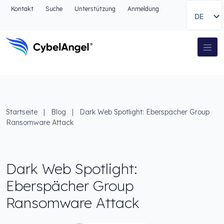
Zum Kopfbereich
Kontakt
Suche
Unterstützung
Anmeldung
DE
Zur Hauptnavigationsleiste
Zum Hauptinhalt
Zur Suche gehen
Hauptnavigation
Zum Fußbereich
Startseite
|
Blog
|
Dark Web Spotlight: Eberspächer Group
Ransomware Attack
Dark Web Spotlight:
Eberspächer Group
Ransomware Attack