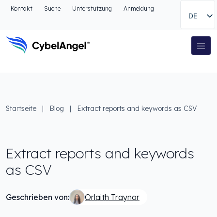
Zum Kopfbereich
Kontakt
Suche
Unterstützung
Anmeldung
DE
Zur Hauptnavigationsleiste
Zum Hauptinhalt
Zur Suche gehen
Hauptnavigation
Zum Fußbereich
Startseite
|
Blog
|
Extract reports and keywords as CSV
Extract reports and keywords
as CSV
Geschrieben von:
Orlaith Traynor