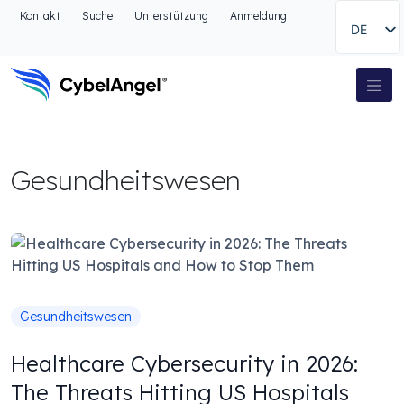
Zum Kopfbereich
Kontakt
Suche
Unterstützung
Anmeldung
DE
Zur Hauptnavigationsleiste
Zum Hauptinhalt
Zur Suche gehen
Hauptnavigation
Zum Fußbereich
Gesundheitswesen
Gesundheitswesen
Healthcare Cybersecurity in 2026:
The Threats Hitting US Hospitals