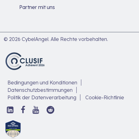
Partner mit uns
© 2026 CybelAngel. Alle Rechte vorbehalten.
Bedingungen und Konditionen
Datenschutzbestimmungen
Politik der Datenverarbeitung
Cookie-Richtlinie
Folgen
Folge
Folgen
Folgen
Sie
uns
Sie
Sie
uns
auf
uns
uns
Entdecken
auf
Facebook,
auf
auf
Sie
LinkedIn,
in
YouTube,
Reddit
unseren