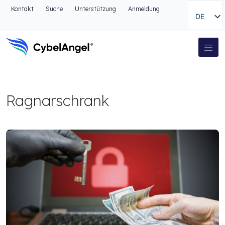
Zum Kopfbereich
Kontakt
Suche
Unterstützung
Anmeldung
DE
Zur Hauptnavigationsleiste
Zum Hauptinhalt
Zur Suche gehen
Hauptnavigation
Zum Fußbereich
Ragnarschrank