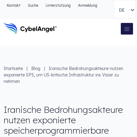
Zum Kopfbereich
Kontakt
Suche
Unterstützung
Anmeldung
DE
Zur Hauptnavigationsleiste
Zum Hauptinhalt
Zur Suche gehen
Hauptnavigation
Zum Fußbereich
Startseite
|
Blog
|
Iranische Bedrohungsakteure nutzen
exponierte SPS, um US-kritische Infrastruktur ins Visier zu
nehmen
Iranische Bedrohungsakteure
nutzen exponierte
speicherprogrammierbare