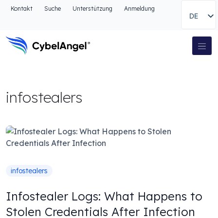
Zum Kopfbereich
Kontakt
Suche
Unterstützung
Anmeldung
DE
Zur Hauptnavigationsleiste
Zum Hauptinhalt
Zur Suche gehen
Hauptnavigation
Zum Fußbereich
infostealers
infostealers
Infostealer Logs: What Happens to
Stolen Credentials After Infection