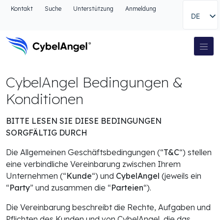
Zum Kopfbereich
Kontakt
Suche
Unterstützung
Anmeldung
DE
Zur Hauptnavigationsleiste
Zum Hauptinhalt
Zur Suche gehen
Hauptnavigation
Zum Fußbereich
CybelAngel Bedingungen &
Konditionen
BITTE LESEN SIE DIESE BEDINGUNGEN
SORGFÄLTIG DURCH
Die Allgemeinen Geschäftsbedingungen (“
T&C
“) stellen
eine verbindliche Vereinbarung zwischen Ihrem
Unternehmen (“
Kunde
“) und
CybelAngel
(jeweils ein
“
Party
” und zusammen die “
Parteien
“).
Die Vereinbarung beschreibt die Rechte, Aufgaben und
Pflichten des Kunden und von CybelAngel, die das