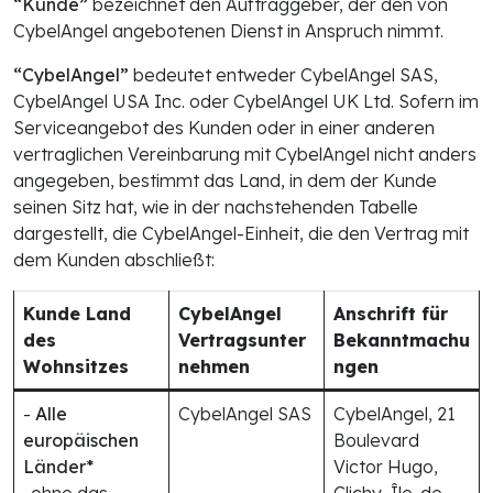
“Kunde”
bezeichnet den Auftraggeber, der den von
CybelAngel angebotenen Dienst in Anspruch nimmt.
“CybelAngel”
bedeutet entweder CybelAngel SAS,
CybelAngel USA Inc. oder CybelAngel UK Ltd. Sofern im
Serviceangebot des Kunden oder in einer anderen
vertraglichen Vereinbarung mit CybelAngel nicht anders
angegeben, bestimmt das Land, in dem der Kunde
seinen Sitz hat, wie in der nachstehenden Tabelle
dargestellt, die CybelAngel-Einheit, die den Vertrag mit
dem Kunden abschließt:
Kunde Land
CybelAngel
Anschrift für
des
Vertragsunter
Bekanntmachu
Wohnsitzes
nehmen
ngen
-
Alle
CybelAngel SAS
CybelAngel, 21
europäischen
Boulevard
Länder*
Victor Hugo,
-ohne das
Clichy, Île-de-