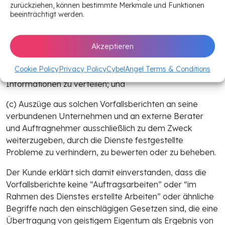
solchen Vorfallsberichten zur Verwendung in
zurückziehen, können bestimmte Merkmale und Funktionen
beeinträchtigt werden.
kundeneigenen, intern verbreiteten
Sicherheitsberatungspublikationen;
Akzeptieren
(b) diese Auszüge aus den Vorfallsberichten innerhalb
der internen Organisation des Kunden ausschließlich
Cookie Policy
Privacy Policy
CybelAngel Terms & Conditions
zum Zweck der Sammlung und Bewertung von
Informationen zu verteilen; und
(c) Auszüge aus solchen Vorfallsberichten an seine
verbundenen Unternehmen und an externe Berater
und Auftragnehmer ausschließlich zu dem Zweck
weiterzugeben, durch die Dienste festgestellte
Probleme zu verhindern, zu bewerten oder zu beheben.
Der Kunde erklärt sich damit einverstanden, dass die
Vorfallsberichte keine “Auftragsarbeiten” oder “im
Rahmen des Dienstes erstellte Arbeiten” oder ähnliche
Begriffe nach den einschlägigen Gesetzen sind, die eine
Übertragung von geistigem Eigentum als Ergebnis von