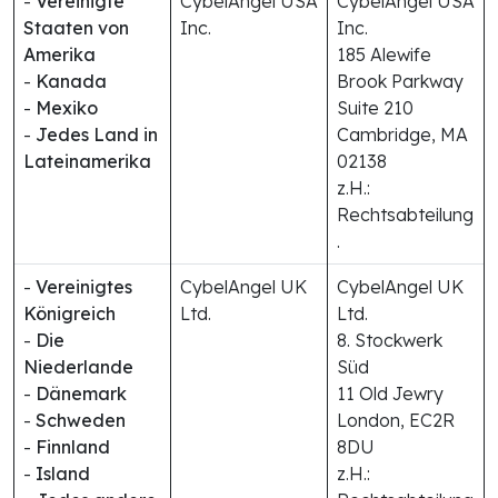
-
Vereinigte
CybelAngel USA
CybelAngel USA
Staaten von
Inc.
Inc.
Amerika
185 Alewife
-
Kanada
Brook Parkway
-
Mexiko
Suite 210
-
Jedes Land in
Cambridge, MA
Lateinamerika
02138
z.H.:
Rechtsabteilung
.
-
Vereinigtes
CybelAngel UK
CybelAngel UK
Königreich
Ltd.
Ltd.
-
Die
8. Stockwerk
Niederlande
Süd
-
Dänemark
11 Old Jewry
-
Schweden
London, EC2R
-
Finnland
8DU
-
Island
z.H.: