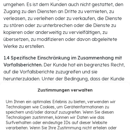
umgehen. Es ist dem Kunden auch nicht gestattet, den
Zugang zu den Diensten an Dritte zu vermieten, zu
verleasen, zu verleihen oder zu verkaufen, die Dienste
zu stören oder zu unterbrechen oder die Dienste zu
kopieren oder anderweitig zu vervielfältigen, zu
übersetzen, zu modifizieren oder davon abgeleitete
Werke zu erstellen.
1.4 Spezifische Einschränkung im Zusammenhang mit
Vorfallsberichten.
Der Kunde hat ein begrenztes Recht,
auf die Vorfallsberichte zuzugreifen und sie
herunterzuladen. Unter der Bedingung, dass der Kunde
CybelAngel in allen internen Dokumenten, in denen der
Zustimmungen verwalten
Vorfallsbericht enthalten oder entnommen ist, als Quelle
des Vorfallsberichts angibt, hat der Kunde das Recht,
Um Ihnen ein optimales Erlebnis zu bieten, verwenden wir
solche heruntergeladenen Vorfallsberichte nur für
Technologien wie Cookies, um Geräteinformationen zu
speichern und/oder darauf zuzugreifen. Wenn Sie diesen
interne Sicherheitszwecke zu verwenden:
Technologien zustimmen, können wir Daten wie das
Surfverhalten oder eindeutige IDs auf dieser Website
(a) Vervielfältigung und Erstellung von Auszügen aus
verarbeiten. Wenn Sie Ihre Zustimmung nicht erteilen oder